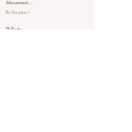
Mouvement…
En lire plus >
Billets
Vente expirée
Type de billet
Être et vivre sa véritable nat
Plus d'info
Prix
0,00 €