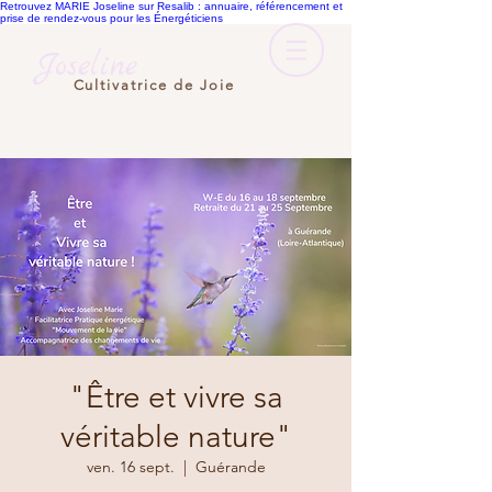
Retrouvez MARIE Joseline sur Resalib : annuaire, référencement et
prise de rendez-vous pour les Énergéticiens
Joseline
Cultivatrice de Joie
"Être et vivre sa
véritable nature"
ven. 16 sept.
  |  
Guérande